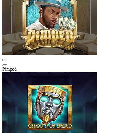
Pimped