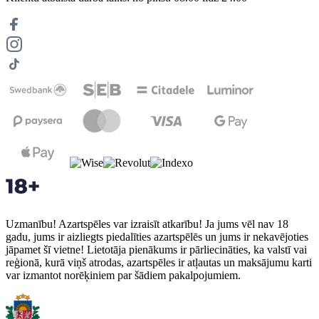
Uzmanību! Azartspēles var izraisīt atkarību! Ja jums vēl nav 18
gadu, jums ir aizliegts piedalīties azartspēlēs un jums ir nekavējoties
jāpamet šī vietne! Lietotāja pienākums ir pārliecināties, ka valstī vai
reģionā, kurā viņš atrodas, azartspēles ir atļautas un maksājumu karti
var izmantot norēķiniem par šādiem pakalpojumiem.