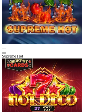
Supreme Hot