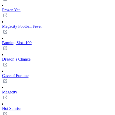
Frozen Yeti
Megacity Football Fever
Burning Slots 100
Dragon`s Chance
Cave of Fortune
Megacity
Hot Sunrise