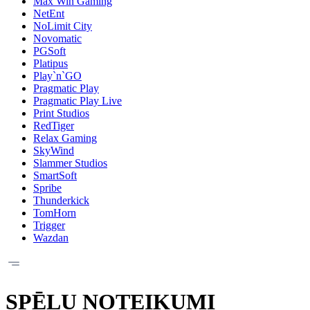
Max Win Gaming
NetEnt
NoLimit City
Novomatic
PGSoft
Platipus
Play`n`GO
Pragmatic Play
Pragmatic Play Live
Print Studios
RedTiger
Relax Gaming
SkyWind
Slammer Studios
SmartSoft
Spribe
Thunderkick
TomHorn
Trigger
Wazdan
SPĒĻU NOTEIKUMI