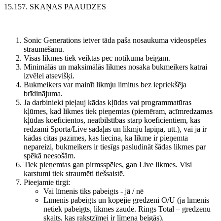
15.157. SKAŅAS PAAUDZES
Sonic Generations ietver tāda paša nosaukuma videospēles
straumēšanu.
Visas likmes tiek veiktas pēc notikuma beigām.
Minimālās un maksimālās likmes nosaka bukmeikers katrai
izvēlei atsevišķi.
Bukmeikers var mainīt likmju limitus bez iepriekšēja
brīdinājuma.
Ja darbinieki pieļauj kādas kļūdas vai programmatūras
kļūmes, kad likmes tiek pieņemtas (piemēram, acīmredzamas
kļūdas koeficientos, neatbilstības starp koeficientiem, kas
redzami Sporta/Live sadaļās un likmju lapiņā, utt.), vai ja ir
kādas citas pazīmes, kas liecina, ka likme ir pieņemta
nepareizi, bukmeikers ir tiesīgs pasludināt šādas likmes par
spēkā neesošām.
Tiek pieņemtas gan pirmsspēles, gan Live likmes. Visi
karstumi tiek straumēti tiešsaistē.
Pieejamie tirgi:
Vai līmenis tiks pabeigts - jā / nē
Līmenis pabeigts un kopējie gredzeni O/U (ja līmenis
netiek pabeigts, likmes zaudē. Rings Total – gredzenu
skaits, kas rakstzīmei ir līmeņa beigās).