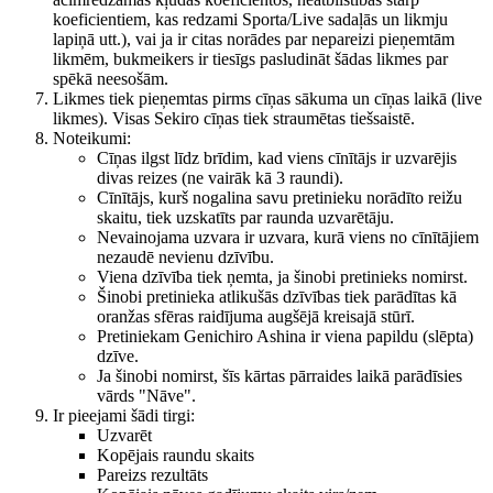
koeficientiem, kas redzami Sporta/Live sadaļās un likmju
lapiņā utt.), vai ja ir citas norādes par nepareizi pieņemtām
likmēm, bukmeikers ir tiesīgs pasludināt šādas likmes par
spēkā neesošām.
Likmes tiek pieņemtas pirms cīņas sākuma un cīņas laikā (live
likmes). Visas Sekiro cīņas tiek straumētas tiešsaistē.
Noteikumi:
Cīņas ilgst līdz brīdim, kad viens cīnītājs ir uzvarējis
divas reizes (ne vairāk kā 3 raundi).
Cīnītājs, kurš nogalina savu pretinieku norādīto reižu
skaitu, tiek uzskatīts par raunda uzvarētāju.
Nevainojama uzvara ir uzvara, kurā viens no cīnītājiem
nezaudē nevienu dzīvību.
Viena dzīvība tiek ņemta, ja šinobi pretinieks nomirst.
Šinobi pretinieka atlikušās dzīvības tiek parādītas kā
oranžas sfēras raidījuma augšējā kreisajā stūrī.
Pretiniekam Genichiro Ashina ir viena papildu (slēpta)
dzīve.
Ja šinobi nomirst, šīs kārtas pārraides laikā parādīsies
vārds "Nāve".
Ir pieejami šādi tirgi:
Uzvarēt
Kopējais raundu skaits
Pareizs rezultāts