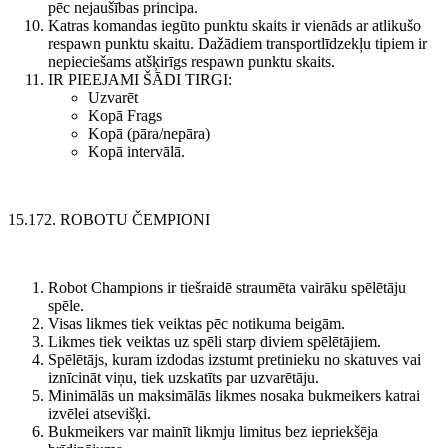
pēc nejaušības principa.
Katras komandas iegūto punktu skaits ir vienāds ar atlikušo
respawn punktu skaitu. Dažādiem transportlīdzekļu tipiem ir
nepieciešams atšķirīgs respawn punktu skaits.
IR PIEEJAMI ŠĀDI TIRGI:
Uzvarēt
Kopā Frags
Kopā (pāra/nepāra)
Kopā intervālā.
15.172. ROBOTU ČEMPIONI
Robot Champions ir tiešraidē straumēta vairāku spēlētāju
spēle.
Visas likmes tiek veiktas pēc notikuma beigām.
Likmes tiek veiktas uz spēli starp diviem spēlētājiem.
Spēlētājs, kuram izdodas izstumt pretinieku no skatuves vai
iznīcināt viņu, tiek uzskatīts par uzvarētāju.
Minimālās un maksimālās likmes nosaka bukmeikers katrai
izvēlei atsevišķi.
Bukmeikers var mainīt likmju limitus bez iepriekšēja