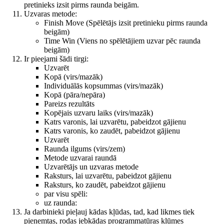
pretinieks izsit pirms raunda beigām.
Uzvaras metode:
Finish Move (Spēlētājs izsit pretinieku pirms raunda
beigām)
Time Win (Viens no spēlētājiem uzvar pēc raunda
beigām)
Ir pieejami šādi tirgi:
Uzvarēt
Kopā (virs/mazāk)
Individuālās kopsummas (virs/mazāk)
Kopā (pāra/nepāra)
Pareizs rezultāts
Kopējais uzvaru laiks (virs/mazāk)
Katrs varonis, lai uzvarētu, pabeidzot gājienu
Katrs varonis, ko zaudēt, pabeidzot gājienu
Uzvarēt
Raunda ilgums (virs/zem)
Metode uzvarai raundā
Uzvarētājs un uzvaras metode
Raksturs, lai uzvarētu, pabeidzot gājienu
Raksturs, ko zaudēt, pabeidzot gājienu
par visu spēli:
uz raunda:
Ja darbinieki pieļauj kādas kļūdas, tad, kad likmes tiek
pieņemtas, rodas jebkādas programmatūras kļūmes