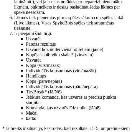
lapiņā utt.), vai ja ir citas norādes par nepareizi pieņemtām
likmēm, bukmeikers ir tiesīgs pasludināt šādas likmes par
spēkā neesošām.
Likmes tiek pieņemtas pirms spēles sākuma un spēles laikā
(Live likmes). Visas SpykeBots spēles tiek straumētas
tiešsaistē.
Ir pieejami šādi tirgi:
Uzvarēt
Pareizs rezultāts
Uzvarēt līdz nullei vienā no setiem (jā/nē)
Kopējais taibreiku skaits* (virs/zem)
Uzvarēt
Kopā (virs/mazāk)
Individuālās kopsummas (virs/mazāk)
Handikaps
Kopā (pāra/nepāra)
Individuālās kopsummas (pāra/nepāra)
Tie-Break* (Jā/Nē)
Jebkura komanda, kas uzvarēs ar precīzu punktu
starpību
Komanda, kas uzvarēs līdz nullei (jā/nē)
Mačā:
kārtā:
*Taibreiks ir situācija, kas rodas, kad rezultāts ir 5-5, un pretiniekiem