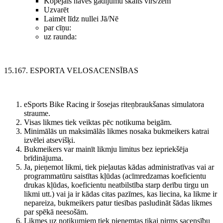
Kopējais nāves gadījumu skaits virs/zem
Uzvarēt
Laimēt līdz nullei Jā/Nē
par cīņu:
uz raunda:
15.167. ESPORTA VELOSACENSĪBAS
eSports Bike Racing ir šosejas riteņbraukšanas simulatora
straume.
Visas likmes tiek veiktas pēc notikuma beigām.
Minimālās un maksimālās likmes nosaka bukmeikers katrai
izvēlei atsevišķi.
Bukmeikers var mainīt likmju limitus bez iepriekšēja
brīdinājuma.
Ja, pieņemot likmi, tiek pieļautas kādas administratīvas vai ar
programmatūru saistītas kļūdas (acīmredzamas koeficientu
drukas kļūdas, koeficientu neatbilstība starp derību tirgu un
likmi utt.) vai ja ir kādas citas pazīmes, kas liecina, ka likme ir
nepareiza, bukmeikers patur tiesības pasludināt šādas likmes
par spēkā neesošām.
Likmes uz notikumiem tiek pieņemtas tikai pirms sacensību