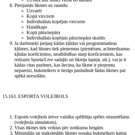
Pieejamās likmes uz raundu:
Uzvarēt
Kopā virs/zem
Individuālais kopējais virs/zem
Handikaps
Kopā pāra/nepāra
Individuālais kopējais pāra/nepāra skaitlis
Ja darbinieki pieļauj kādas kļūdas vai programmatūras
kļūmes, kad likmes tiek pieņemtas (piemēram, acīmredzamas
kļūdas koeficientos, neatbilstības starp koeficientiem, kas
redzami Sporta/Live sadaļās un likmju lapiņā, utt.), vai ja ir
kādas citas pazīmes, kas liecina, ka likme ir pieņemta
nepareizi, bukmeikers ir tiesīgs pasludināt šādas likmes par
spēkā neesošām.
15.163. ESPORTA VOLEJBOLS
Esports volejbols ietver vairāku spēlētāju spēles straumēšanu
(volejbola simulatoru).
Visas likmes tiek veiktas pēc notikuma beigām.
Minimālās un maksimālās likmes nosaka bukmeikers katrai