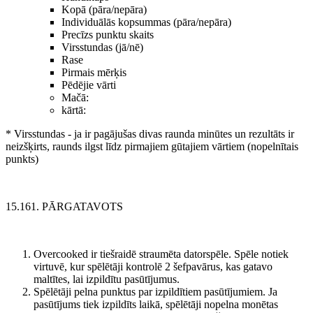
Kopā (pāra/nepāra)
Individuālās kopsummas (pāra/nepāra)
Precīzs punktu skaits
Virsstundas (jā/nē)
Rase
Pirmais mērķis
Pēdējie vārti
Mačā:
kārtā:
* Virsstundas - ja ir pagājušas divas raunda minūtes un rezultāts ir
neizšķirts, raunds ilgst līdz pirmajiem gūtajiem vārtiem (nopelnītais
punkts)
15.161. PĀRGATAVOTS
Overcooked ir tiešraidē straumēta datorspēle. Spēle notiek
virtuvē, kur spēlētāji kontrolē 2 šefpavārus, kas gatavo
maltītes, lai izpildītu pasūtījumus.
Spēlētāji pelna punktus par izpildītiem pasūtījumiem. Ja
pasūtījums tiek izpildīts laikā, spēlētāji nopelna monētas