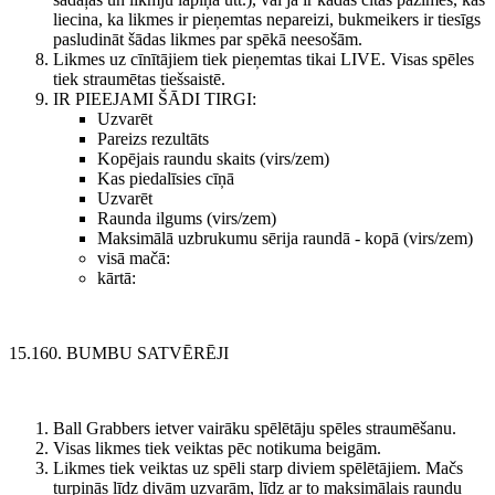
liecina, ka likmes ir pieņemtas nepareizi, bukmeikers ir tiesīgs
pasludināt šādas likmes par spēkā neesošām.
Likmes uz cīnītājiem tiek pieņemtas tikai LIVE. Visas spēles
tiek straumētas tiešsaistē.
IR PIEEJAMI ŠĀDI TIRGI:
Uzvarēt
Pareizs rezultāts
Kopējais raundu skaits (virs/zem)
Kas piedalīsies cīņā
Uzvarēt
Raunda ilgums (virs/zem)
Maksimālā uzbrukumu sērija raundā - kopā (virs/zem)
visā mačā:
kārtā:
15.160. BUMBU SATVĒRĒJI
Ball Grabbers ietver vairāku spēlētāju spēles straumēšanu.
Visas likmes tiek veiktas pēc notikuma beigām.
Likmes tiek veiktas uz spēli starp diviem spēlētājiem. Mačs
turpinās līdz divām uzvarām, līdz ar to maksimālais raundu