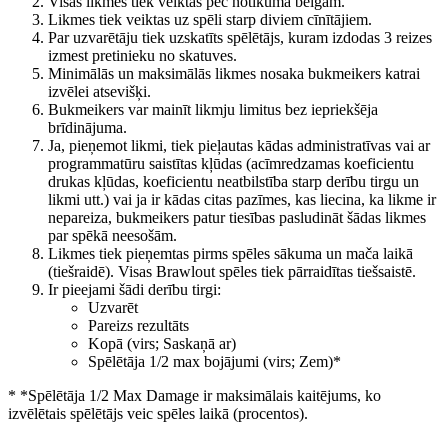
Visas likmes tiek veiktas pēc notikuma beigām.
Likmes tiek veiktas uz spēli starp diviem cīnītājiem.
Par uzvarētāju tiek uzskatīts spēlētājs, kuram izdodas 3 reizes
izmest pretinieku no skatuves.
Minimālās un maksimālās likmes nosaka bukmeikers katrai
izvēlei atsevišķi.
Bukmeikers var mainīt likmju limitus bez iepriekšēja
brīdinājuma.
Ja, pieņemot likmi, tiek pieļautas kādas administratīvas vai ar
programmatūru saistītas kļūdas (acīmredzamas koeficientu
drukas kļūdas, koeficientu neatbilstība starp derību tirgu un
likmi utt.) vai ja ir kādas citas pazīmes, kas liecina, ka likme ir
nepareiza, bukmeikers patur tiesības pasludināt šādas likmes
par spēkā neesošām.
Likmes tiek pieņemtas pirms spēles sākuma un mača laikā
(tiešraidē). Visas Brawlout spēles tiek pārraidītas tiešsaistē.
Ir pieejami šādi derību tirgi:
Uzvarēt
Pareizs rezultāts
Kopā (virs; Saskaņā ar)
Spēlētāja 1/2 max bojājumi (virs; Zem)*
* *Spēlētāja 1/2 Max Damage ir maksimālais kaitējums, ko
izvēlētais spēlētājs veic spēles laikā (procentos).