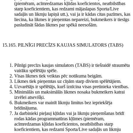
(piemēram, acīmredzamas kļūdas koeficientos, neatbilstības
starp koeficientiem, kas redzami mājaslapas Sporta/Live
sadaļās un likmju lapiņā utt.), vai ja ir kādas citas pazīmes, kas
liecina, ka likmes ir pieņemtas nepareizi, bukmeikers ir tiesīgs
pasludināt šādas likmes par spēkā neesošām.
15.165. PILNĪGI PRECĪZS KAUJAS SIMULATORS (TABS)
Pilnīgi precīzs kaujas simulators (TABS) ir tiešraidē straumēta
vairāku spēlētāju spēle.
Visas likmes tiek veiktas pēc notikuma beigām.
Likmes tiek pieņemtas uz cīņām starp diviem spēlētājiem.
Uzvarētājs ir spēlētājs, kurš iznīcina visas pretinieka vienības.
Minimālās un maksimālās likmes nosaka bukmeikers katrai
izvēlei atsevišķi.
Bukmeikers var mainīt likmju limitus bez iepriekšēja
brīdinājuma.
Ja darbinieki pieļauj kļūdas vai ja likmju pieņemšanas brīdī
rodas kādas programmatūras kļūmes (piemēram,
acīmredzamas kļūdas koeficientos, neatbilstības starp
koeficientiem, kas redzami Sporta/Live sadaļās un likmju