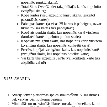
nopelnīto punktu skaits);
Total Stars Over/Under (aizpildītajās kartēs nopelnīto
zvaigžņu skaits);
Kopā kartes (visu aizpildīto karšu skaits, ieskaitot
pazaudētās kartes);
Pabeigtās kartes (ja visas 25 kartes ir pabeigtas, uzvar
likme "Visas kartes tiks pabeigtas")
Kopējais punktu skaits, kas nopelnīts kartē virs/zem
(konkrētā kartē nopelnīto punktu skaits)
Kopējais zvaigžņu skaits, kas nopelnīts kartē virs/zem
(zvaigžņu skaits, kas nopelnīts konkrētā kartē)
Precīzs kopējais zvaigžņu skaits, kas nopelnīts kartē
(zvaigžņu skaits, kas nopelnīts noteiktā kartē)
Vai karte tiks aizpildīta Jā/Nē (vai konkrētā karte tiks
aizpildīta vai nē)
15.155. AVĀRIJA
Avārija ietver platformas spēles straumēšanu. Visas likmes
tiek veiktas pēc notikuma beigām.
Minimālās un maksimālās likmes nosaka bukmeikers katrai