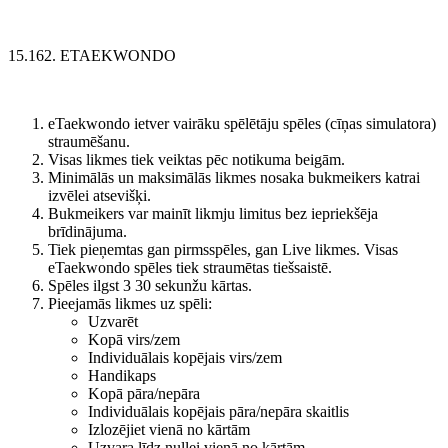
15.162. ETAEKWONDO
eTaekwondo ietver vairāku spēlētāju spēles (cīņas simulatora)
straumēšanu.
Visas likmes tiek veiktas pēc notikuma beigām.
Minimālās un maksimālās likmes nosaka bukmeikers katrai
izvēlei atsevišķi.
Bukmeikers var mainīt likmju limitus bez iepriekšēja
brīdinājuma.
Tiek pieņemtas gan pirmsspēles, gan Live likmes. Visas
eTaekwondo spēles tiek straumētas tiešsaistē.
Spēles ilgst 3 30 sekunžu kārtas.
Pieejamās likmes uz spēli:
Uzvarēt
Kopā virs/zem
Individuālais kopējais virs/zem
Handikaps
Kopā pāra/nepāra
Individuālais kopējais pāra/nepāra skaitlis
Izlozējiet vienā no kārtām
Uzvara līdz nullei vienā no kārtām