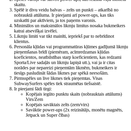
skaitu.
Spēlē ir divu veidu balvas – zelts un punkti – atkarībā no
nobrauktā attāluma. Ir pieejami arī power-ups, kas tiks
uzskatīti par aktīviem, ja tos paņems varonis.
Minimālos un maksimālos likmju limitus nosaka bukmeikers
katrai atsevišķai izvēlei.
Likmju limiti var tikt mainīti, iepriekš par to nebrīdinot
klientus.
Personāla kļūdas vai programmatūras kļūmes gadījumā likmju
pieņemšanas brīdī (piemēram, acīmredzamas kļūdas
koeficientos, neatbilstības starp koeficientiem, kas redzami
Sporta/Live sadaļās un likmju lapiņā utt.), vai ja ir citas
norādes par nepareizi pieņemtām likmēm, bukmeikers ir
tiesīgs pasludināt šādas likmes par spēkā neesošām.
Pirmsspēles un live likmes tiek pieņemtas.
Visas
SubwaySurfers spēles tiek straumētas tiešsaistē.
Ir pieejami šādi tirgi:
Kopējais iegūto punktu skaits (nobrauktais attālums)
Virs/Zem
Kopējais savāktais zelts (zem/virs)
Savāktie power-ups (2x reizinātājs, monētu magnēts,
Jetpack un Super čības)