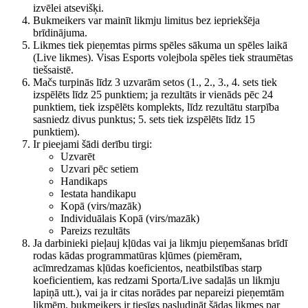
izvēlei atsevišķi.
Bukmeikers var mainīt likmju limitus bez iepriekšēja
brīdinājuma.
Likmes tiek pieņemtas pirms spēles sākuma un spēles laikā
(Live likmes). Visas Esports volejbola spēles tiek straumētas
tiešsaistē.
Mačs turpinās līdz 3 uzvarām setos (1., 2., 3., 4. sets tiek
izspēlēts līdz 25 punktiem; ja rezultāts ir vienāds pēc 24
punktiem, tiek izspēlēts komplekts, līdz rezultātu starpība
sasniedz divus punktus; 5. sets tiek izspēlēts līdz 15
punktiem).
Ir pieejami šādi derību tirgi:
Uzvarēt
Uzvari pēc setiem
Handikaps
Iestata handikapu
Kopā (virs/mazāk)
Individuālais Kopā (virs/mazāk)
Pareizs rezultāts
Ja darbinieki pieļauj kļūdas vai ja likmju pieņemšanas brīdī
rodas kādas programmatūras kļūmes (piemēram,
acīmredzamas kļūdas koeficientos, neatbilstības starp
koeficientiem, kas redzami Sporta/Live sadaļās un likmju
lapiņā utt.), vai ja ir citas norādes par nepareizi pieņemtām
likmēm, bukmeikers ir tiesīgs pasludināt šādas likmes par