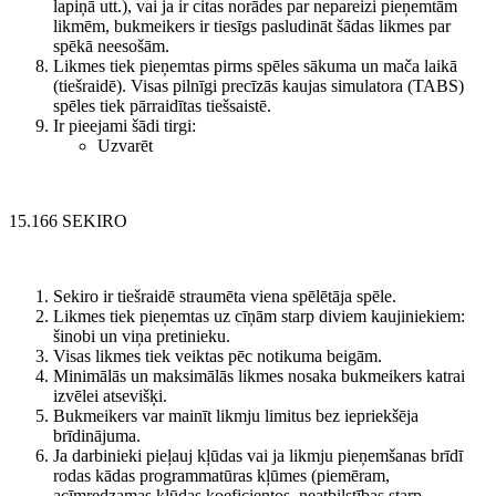
lapiņā utt.), vai ja ir citas norādes par nepareizi pieņemtām
likmēm, bukmeikers ir tiesīgs pasludināt šādas likmes par
spēkā neesošām.
Likmes tiek pieņemtas pirms spēles sākuma un mača laikā
(tiešraidē). Visas pilnīgi precīzās kaujas simulatora (TABS)
spēles tiek pārraidītas tiešsaistē.
Ir pieejami šādi tirgi:
Uzvarēt
15
.166 SEKIRO
Sekiro ir tiešraidē straumēta viena spēlētāja spēle.
Likmes tiek pieņemtas uz cīņām starp diviem kaujiniekiem:
šinobi un viņa pretinieku.
Visas likmes tiek veiktas pēc notikuma beigām.
Minimālās un maksimālās likmes nosaka bukmeikers katrai
izvēlei atsevišķi.
Bukmeikers var mainīt likmju limitus bez iepriekšēja
brīdinājuma.
Ja darbinieki pieļauj kļūdas vai ja likmju pieņemšanas brīdī
rodas kādas programmatūras kļūmes (piemēram,
acīmredzamas kļūdas koeficientos, neatbilstības starp