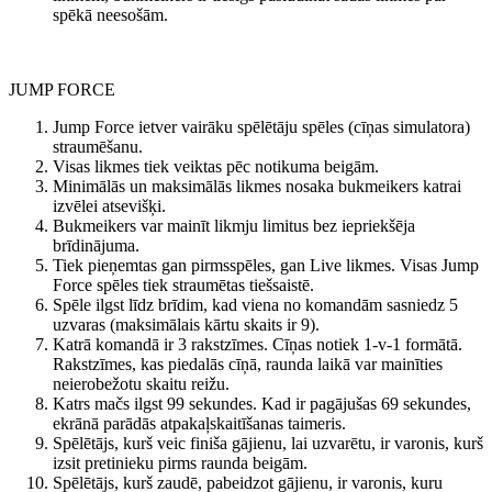
spēkā neesošām.
JUMP FORCE
Jump Force ietver vairāku spēlētāju spēles (cīņas simulatora)
straumēšanu.
Visas likmes tiek veiktas pēc notikuma beigām.
Minimālās un maksimālās likmes nosaka bukmeikers katrai
izvēlei atsevišķi.
Bukmeikers var mainīt likmju limitus bez iepriekšēja
brīdinājuma.
Tiek pieņemtas gan pirmsspēles, gan Live likmes. Visas Jump
Force spēles tiek straumētas tiešsaistē.
Spēle ilgst līdz brīdim, kad viena no komandām sasniedz 5
uzvaras (maksimālais kārtu skaits ir 9).
Katrā komandā ir 3 rakstzīmes. Cīņas notiek 1-v-1 formātā.
Rakstzīmes, kas piedalās cīņā, raunda laikā var mainīties
neierobežotu skaitu reižu.
Katrs mačs ilgst 99 sekundes. Kad ir pagājušas 69 sekundes,
ekrānā parādās atpakaļskaitīšanas taimeris.
Spēlētājs, kurš veic finiša gājienu, lai uzvarētu, ir varonis, kurš
izsit pretinieku pirms raunda beigām.
Spēlētājs, kurš zaudē, pabeidzot gājienu, ir varonis, kuru