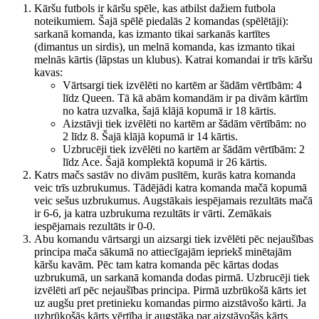
Kāršu futbols ir kāršu spēle, kas atbilst dažiem futbola
noteikumiem. Šajā spēlē piedalās 2 komandas (spēlētāji):
sarkanā komanda, kas izmanto tikai sarkanās kartītes
(dimantus un sirdis), un melnā komanda, kas izmanto tikai
melnās kārtis (lāpstas un klubus). Katrai komandai ir trīs kāršu
kavas:
Vārtsargi tiek izvēlēti no kartēm ar šādām vērtībām: 4
līdz Queen. Tā kā abām komandām ir pa divām kārtīm
no katra uzvalka, šajā klājā kopumā ir 18 kārtis.
Aizstāvji tiek izvēlēti no kartēm ar šādām vērtībām: no
2 līdz 8. Šajā klājā kopumā ir 14 kārtis.
Uzbrucēji tiek izvēlēti no kartēm ar šādām vērtībām: 2
līdz Ace. Šajā komplektā kopumā ir 26 kārtis.
Katrs mačs sastāv no divām pusītēm, kurās katra komanda
veic trīs uzbrukumus. Tādējādi katra komanda mačā kopumā
veic sešus uzbrukumus. Augstākais iespējamais rezultāts mačā
ir 6-6, ja katra uzbrukuma rezultāts ir vārti. Zemākais
iespējamais rezultāts ir 0-0.
Abu komandu vārtsargi un aizsargi tiek izvēlēti pēc nejaušības
principa mača sākumā no attiecīgajām iepriekš minētajām
kāršu kavām. Pēc tam katra komanda pēc kārtas dodas
uzbrukumā, un sarkanā komanda dodas pirmā. Uzbrucēji tiek
izvēlēti arī pēc nejaušības principa. Pirmā uzbrūkošā kārts iet
uz augšu pret pretinieku komandas pirmo aizstāvošo kārti. Ja
uzbrūkošās kārts vērtība ir augstāka par aizstāvošās kārts