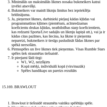
Minimālās un maksimālās likmes nosaka bukmeikers katrai
izvēlei atsevišķi.
Bukmeikers var mainīt likmju limitus bez iepriekšēja
brīdinājuma.
Ja, pieņemot likmes, darbinieki pieļauj kādas kļūdas vai
programmatūras kļūmes (piemēram, acīmredzamas
koeficientu drukas kļūdas, neatbilstības starp koeficientiem,
kas redzami Sporta/Live sadaļās un likmju lapiņā utt.), vai ja ir
kādas citas pazīmes, kas liecina, ka likme ir pieņemta
nepareizi, bukmeikers ir tiesīgs pasludināt šādas likmes par
spēkā neesošām.
Pirmsspēles un live likmes tiek pieņemtas.
Visas Rumble Stars
spēles tiek straumētas tiešsaistē.
Ir pieejami šādi tirgi:
W1, W2, neizšķirts
Kopā mērķi, individuāli kopā (virs/mazāk)
Spēles handikaps un pareizs rezultāts
15.169. BRAWLOUT
Brawlout ir tiešraidē straumēta vairāku spēlētāju spēle.