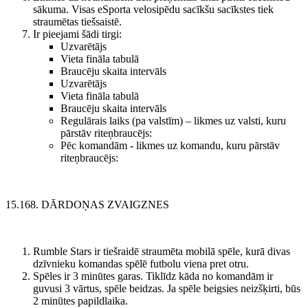
sākuma. Visas eSporta velosipēdu sacīkšu sacīkstes tiek
straumētas tiešsaistē.
Ir pieejami šādi tirgi:
Uzvarētājs
Vieta fināla tabulā
Braucēju skaita intervāls
Uzvarētājs
Vieta fināla tabulā
Braucēju skaita intervāls
Regulārais laiks (pa valstīm) – likmes uz valsti, kuru
pārstāv riteņbraucējs:
Pēc komandām - likmes uz komandu, kuru pārstāv
riteņbraucējs:
15.168. DĀRDOŅAS ZVAIGZNES
Rumble Stars ir tiešraidē straumēta mobilā spēle, kurā divas
dzīvnieku komandas spēlē futbolu viena pret otru.
Spēles ir 3 minūtes garas. Tiklīdz kāda no komandām ir
guvusi 3 vārtus, spēle beidzas. Ja spēle beigsies neizšķirti, būs
2 minūtes papildlaika.