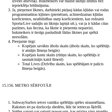
izvēlei atsevišķi. Bukmeikers var mainīt likmju limitus bez
iepriekšēja brīdinājuma.
Ja, pieņemot likmes, darbinieki pieļauj kādas kļūdas vai rodas
programmatūras kļūmes (piemēram, acīmredzamas kļūdas
koeficientos, neatbilstības starp koeficientiem, kas redzami
Sporta/Live sadaļās un likmju lapiņā utt.), vai ja ir kādas citas
pazīmes, kas liecina, ka likme ir pieņemta nepareizi,
bukmeikers ir tiesīgs pasludināt šādas likmes par spēkā
neesošām.
Pieejamie tirgi:
Kopējais savākto ābolu skaits (ābolu skaits, ko spēlētājs
ir atstājis līmeņa beigās)
Kopējais kastu skaits (rūtiņu skaits, ko spēlētājs ir
sasmalcinājis katrā līmenī)
Total Lives (Dzīvību skaits, kas spēlētājam ir palicis
līmeņa beigās).
15.156. METRO SĒRFOTĀJI
SubwaySurfers ietver vairāku spēlētāju spēles straumēšanu.
Raksturs iet pa dzelzceļa sliedēm, līdz tie ietriecas šķēršlī.
Spēles varoņi var satvert power-ups, kas reizina viņu monētu