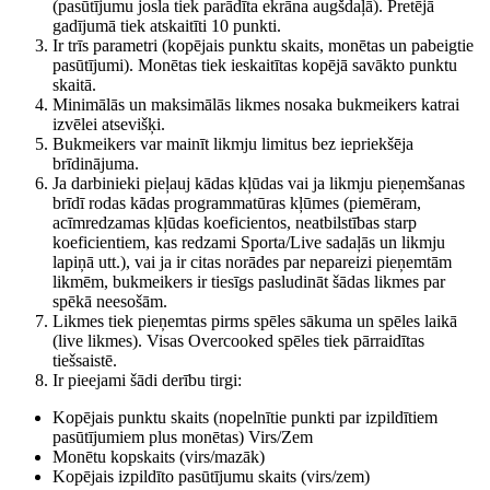
(pasūtījumu josla tiek parādīta ekrāna augšdaļā). Pretējā
gadījumā tiek atskaitīti 10 punkti.
Ir trīs parametri (kopējais punktu skaits, monētas un pabeigtie
pasūtījumi).
Monētas tiek ieskaitītas kopējā savākto punktu
skaitā.
Minimālās un maksimālās likmes nosaka bukmeikers katrai
izvēlei atsevišķi.
Bukmeikers var mainīt likmju limitus bez iepriekšēja
brīdinājuma.
Ja darbinieki pieļauj kādas kļūdas vai ja likmju pieņemšanas
brīdī rodas kādas programmatūras kļūmes (piemēram,
acīmredzamas kļūdas koeficientos, neatbilstības starp
koeficientiem, kas redzami Sporta/Live sadaļās un likmju
lapiņā utt.), vai ja ir citas norādes par nepareizi pieņemtām
likmēm, bukmeikers ir tiesīgs pasludināt šādas likmes par
spēkā neesošām.
Likmes tiek pieņemtas pirms spēles sākuma un spēles laikā
(live likmes). Visas Overcooked spēles tiek pārraidītas
tiešsaistē.
Ir pieejami šādi derību tirgi:
Kopējais punktu skaits (nopelnītie punkti par izpildītiem
pasūtījumiem plus monētas) Virs/Zem
Monētu kopskaits (virs/mazāk)
Kopējais izpildīto pasūtījumu skaits (virs/zem)