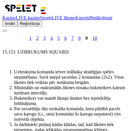
Kazino
LIVE kazino
Sports
LIVE likmes
Esports
Piedāvājumi
Ienākt
Reģistrācija
1
2
3
4
5
6
7
8
9
10
15.153. UZBRUKUMS SQUARD
Uzbrukuma komanda ietver reāllaika stratēģijas spēles
straumēšanu. Savā starpā sacenšas 2 komandas (2x2). Visas
likmes tiek veiktas pēc notikuma beigām.
Minimālās un maksimālās likmes nosaka bukmeikers katram
turnīram atsevišķi.
Bukmeikers var mainīt likmju limitus bez iepriekšēja
brīdinājuma.
Par uzvarētāju tiks uzskatīta komanda, kura pilnībā pacels
savu karogu (t.i., otrai komandai šo karogu nepaturot) virs
notvertā objekta.
Ja darbinieki pieļauj kādas kļūdas, tad, kad likmes tiek
pieņemtas, rodas jebkādas programmatūras kļūmes