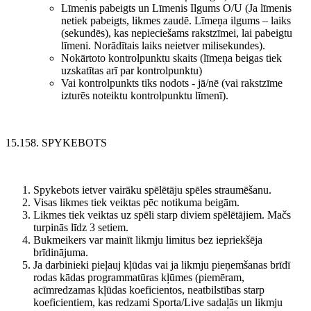
Līmenis pabeigts un Līmenis Ilgums O/U (Ja līmenis
netiek pabeigts, likmes zaudē. Līmeņa ilgums – laiks
(sekundēs), kas nepieciešams rakstzīmei, lai pabeigtu
līmeni. Norādītais laiks neietver milisekundes).
Nokārtoto kontrolpunktu skaits (līmeņa beigas tiek
uzskatītas arī par kontrolpunktu)
Vai kontrolpunkts tiks nodots - jā/nē (vai rakstzīme
izturēs noteiktu kontrolpunktu līmenī).
15.158. SPYKEBOTS
Spykebots ietver vairāku spēlētāju spēles straumēšanu.
Visas likmes tiek veiktas pēc notikuma beigām.
Likmes tiek veiktas uz spēli starp diviem spēlētājiem. Mačs
turpinās līdz 3 setiem.
Bukmeikers var mainīt likmju limitus bez iepriekšēja
brīdinājuma.
Ja darbinieki pieļauj kļūdas vai ja likmju pieņemšanas brīdī
rodas kādas programmatūras kļūmes (piemēram,
acīmredzamas kļūdas koeficientos, neatbilstības starp
koeficientiem, kas redzami Sporta/Live sadaļās un likmju