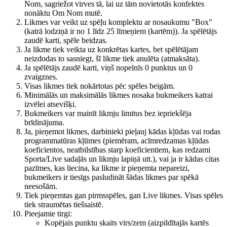
Nom, sagriežot virves tā, lai uz tām novietotās konfektes
nonāktu Om Nom mutē.
Likmes var veikt uz spēļu komplektu ar nosaukumu "Box"
(katrā lodziņā ir no 1 līdz 25 līmeņiem (kartēm)). Ja spēlētājs
zaudē karti, spēle beidzas.
Ja likme tiek veikta uz konkrētas kartes, bet spēlētājam
neizdodas to sasniegt, šī likme tiek anulēta (atmaksāta).
Ja spēlētājs zaudē karti, viņš nopelnīs 0 punktus un 0
zvaigznes.
Visas likmes tiek nokārtotas pēc spēles beigām.
Minimālās un maksimālās likmes nosaka bukmeikers katrai
izvēlei atsevišķi.
Bukmeikers var mainīt likmju limitus bez iepriekšēja
brīdinājuma.
Ja, pieņemot likmes, darbinieki pieļauj kādas kļūdas vai rodas
programmatūras kļūmes (piemēram, acīmredzamas kļūdas
koeficientos, neatbilstības starp koeficientiem, kas redzami
Sporta/Live sadaļās un likmju lapiņā utt.), vai ja ir kādas citas
pazīmes, kas liecina, ka likme ir pieņemta nepareizi,
bukmeikers ir tiesīgs pasludināt šādas likmes par spēkā
neesošām.
Tiek pieņemtas gan pirmsspēles, gan Live likmes. Visas spēles
tiek straumētas tiešsaistē.
Pieejamie tirgi:
Kopējais punktu skaits virs/zem (aizpildītajās kartēs