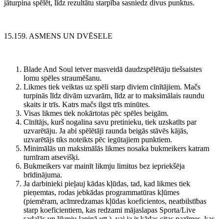
jāturpina spēlēt, līdz rezultātu starpība sasniedz divus punktus.
15.159. ASMENS UN DVĒSELE
Blade And Soul ietver masveidā daudzspēlētāju tiešsaistes
lomu spēles straumēšanu.
Likmes tiek veiktas uz spēli starp diviem cīnītājiem. Mačs
turpinās līdz divām uzvarām, līdz ar to maksimālais raundu
skaits ir trīs. Katrs mačs ilgst trīs minūtes.
Visas likmes tiek nokārtotas pēc spēles beigām.
Cīnītājs, kurš nogalina savu pretinieku, tiek uzskatīts par
uzvarētāju. Ja abi spēlētāji raunda beigās stāvēs kājās,
uzvarētājs tiks noteikts pēc iegūtajiem punktiem.
Minimālās un maksimālās likmes nosaka bukmeikers katram
turnīram atsevišķi.
Bukmeikers var mainīt likmju limitus bez iepriekšēja
brīdinājuma.
Ja darbinieki pieļauj kādas kļūdas, tad, kad likmes tiek
pieņemtas, rodas jebkādas programmatūras kļūmes
(piemēram, acīmredzamas kļūdas koeficientos, neatbilstības
starp koeficientiem, kas redzami mājaslapas Sporta/Live
sadaļās un likmju lapiņā utt.), vai ja ir kādas citas pazīmes, kas