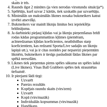
skaits ir trīs.
Raunds ilgst 2 minūtes (ja vien nerodas virsstundu situācija*).
Spēlētājs, kurš uzvar 2 kārtās, tiek uzskatīts par uzvarētāju.
Minimālās un maksimālās likmes nosaka bukmeikers katrai
izvēlei atsevišķi.
Bukmeikers var mainīt likmju limitus bez iepriekšēja
brīdinājuma.
Ja darbinieki pieļauj kļūdas vai ja likmju pieņemšanas brīdī
rodas kādas programmatūras kļūmes (piemēram,
acīmredzamas kļūdas koeficientos, neatbilstības starp
koeficientiem, kas redzami Sporta/Live sadaļās un likmju
lapiņā utt.), vai ja ir citas norādes par nepareizi pieņemtām
likmēm, bukmeikers ir tiesīgs pasludināt šādas likmes par
spēkā neesošām.
Likmes tiek pieņemtas pirms spēles sākuma un spēles laikā
(Live likmes). Visas Ball Grabbers spēles tiek straumētas
tiešsaistē.
Ir pieejami šādi tirgi:
Uzvarēt
Pareizs rezultāts
Kopējais raundu skaits (virs/zem)
Uzvarēt
Kopā (virs/mazāk)
Individuālās kopsummas (virs/mazāk)
Handikaps