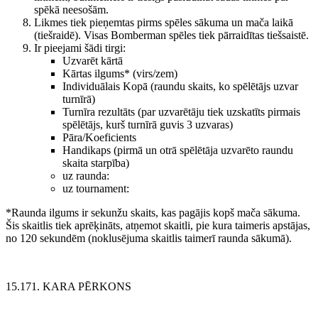
spēkā neesošām.
Likmes tiek pieņemtas pirms spēles sākuma un mača laikā
(tiešraidē). Visas Bomberman spēles tiek pārraidītas tiešsaistē.
Ir pieejami šādi tirgi:
Uzvarēt kārtā
Kārtas ilgums* (virs/zem)
Individuālais Kopā (raundu skaits, ko spēlētājs uzvar
turnīrā)
Turnīra rezultāts (par uzvarētāju tiek uzskatīts pirmais
spēlētājs, kurš turnīrā guvis 3 uzvaras)
Pāra/Koeficients
Handikaps (pirmā un otrā spēlētāja uzvarēto raundu
skaita starpība)
uz raunda:
uz tournamen
t:
*Raunda ilgums ir sekunžu skaits, kas pagājis kopš mača sākuma.
Šis skaitlis tiek aprēķināts, atņemot skaitli, pie kura taimeris apstājas,
no 120 sekundēm (noklusējuma skaitlis taimerī raunda sākumā).
15.171. KARA PĒRKONS