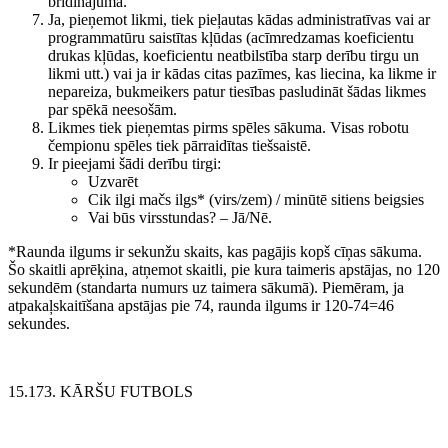
brīdinājuma.
Ja, pieņemot likmi, tiek pieļautas kādas administratīvas vai ar
programmatūru saistītas kļūdas (acīmredzamas koeficientu
drukas kļūdas, koeficientu neatbilstība starp derību tirgu un
likmi utt.) vai ja ir kādas citas pazīmes, kas liecina, ka likme ir
nepareiza, bukmeikers patur tiesības pasludināt šādas likmes
par spēkā neesošām.
Likmes tiek pieņemtas pirms spēles sākuma. Visas robotu
čempionu spēles tiek pārraidītas tiešsaistē.
Ir pieejami šādi derību tirgi:
Uzvarēt
Cik ilgi mačs ilgs* (virs/zem) / minūtē sitiens beigsies
Vai būs virsstundas? – Jā/Nē.
*Raunda ilgums ir sekunžu skaits, kas pagājis kopš cīņas sākuma.
Šo skaitli aprēķina, atņemot skaitli, pie kura taimeris apstājas, no 120
sekundēm (standarta numurs uz taimera sākumā). Piemēram, ja
atpakaļskaitīšana apstājas pie 74, raunda ilgums ir 120-74=46
sekundes.
15.173. KĀRŠU FUTBOLS