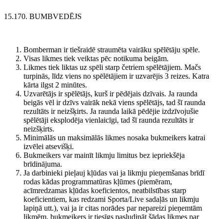
15.170. BUMBVEDĒJS
Bomberman ir tiešraidē straumēta vairāku spēlētāju spēle.
Visas likmes tiek veiktas pēc notikuma beigām.
Likmes tiek liktas uz spēli starp četriem spēlētājiem. Mačs
turpinās, līdz viens no spēlētājiem ir uzvarējis 3 reizes. Katra
kārta ilgst 2 minūtes.
Uzvarētājs ir spēlētājs, kurš ir pēdējais dzīvais. Ja raunda
beigās vēl ir dzīvs vairāk nekā viens spēlētājs, tad šī raunda
rezultāts ir neizšķirts. Ja raunda laikā pēdējie izdzīvojušie
spēlētāji eksplodēja vienlaicīgi, tad šī raunda rezultāts ir
neizšķirts.
Minimālās un maksimālās likmes nosaka bukmeikers katrai
izvēlei atsevišķi.
Bukmeikers var mainīt likmju limitus bez iepriekšēja
brīdinājuma.
Ja darbinieki pieļauj kļūdas vai ja likmju pieņemšanas brīdī
rodas kādas programmatūras kļūmes (piemēram,
acīmredzamas kļūdas koeficientos, neatbilstības starp
koeficientiem, kas redzami Sporta/Live sadaļās un likmju
lapiņā utt.), vai ja ir citas norādes par nepareizi pieņemtām
likmēm, bukmeikers ir tiesīgs pasludināt šādas likmes par