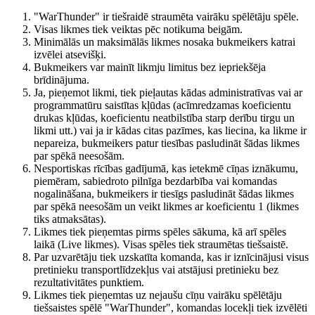
"WarThunder" ir tiešraidē straumēta vairāku spēlētāju spēle.
Visas likmes tiek veiktas pēc notikuma beigām.
Minimālās un maksimālās likmes nosaka bukmeikers katrai
izvēlei atsevišķi.
Bukmeikers var mainīt likmju limitus bez iepriekšēja
brīdinājuma.
Ja, pieņemot likmi, tiek pieļautas kādas administratīvas vai ar
programmatūru saistītas kļūdas (acīmredzamas koeficientu
drukas kļūdas, koeficientu neatbilstība starp derību tirgu un
likmi utt.) vai ja ir kādas citas pazīmes, kas liecina, ka likme ir
nepareiza, bukmeikers patur tiesības pasludināt šādas likmes
par spēkā neesošām.
Nesportiskas rīcības gadījumā, kas ietekmē cīņas iznākumu,
piemēram, sabiedroto pilnīga bezdarbība vai komandas
nogalināšana, bukmeikers ir tiesīgs pasludināt šādas likmes
par spēkā neesošām un veikt likmes ar koeficientu 1 (likmes
tiks atmaksātas).
Likmes tiek pieņemtas pirms spēles sākuma, kā arī spēles
laikā (Live likmes). Visas spēles tiek straumētas tiešsaistē.
Par uzvarētāju tiek uzskatīta komanda, kas ir iznīcinājusi visus
pretinieku transportlīdzekļus vai atstājusi pretinieku bez
rezultativitātes punktiem.
Likmes tiek pieņemtas uz nejaušu cīņu vairāku spēlētāju
tiešsaistes spēlē "WarThunder", komandas locekļi tiek izvēlēti