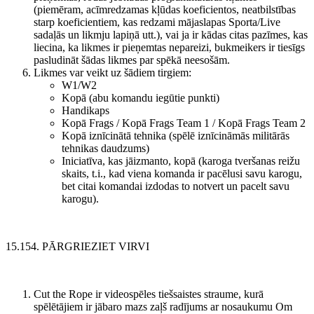
(piemēram, acīmredzamas kļūdas koeficientos, neatbilstības
starp koeficientiem, kas redzami mājaslapas Sporta/Live
sadaļās un likmju lapiņā utt.), vai ja ir kādas citas pazīmes, kas
liecina, ka likmes ir pieņemtas nepareizi, bukmeikers ir tiesīgs
pasludināt šādas likmes par spēkā neesošām.
Likmes var veikt uz šādiem tirgiem:
W1/W2
Kopā (abu komandu iegūtie punkti)
Handikaps
Kopā Frags / Kopā Frags Team 1 / Kopā Frags Team 2
Kopā iznīcinātā tehnika (spēlē iznīcināmās militārās
tehnikas daudzums)
Iniciatīva, kas jāizmanto, kopā (karoga tveršanas reižu
skaits, t.i., kad viena komanda ir pacēlusi savu karogu,
bet citai komandai izdodas to notvert un pacelt savu
karogu).
15.154. PĀRGRIEZIET VIRVI
Cut the Rope ir videospēles tiešsaistes straume, kurā
spēlētājiem ir jābaro mazs zaļš radījums ar nosaukumu Om