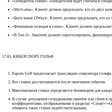
«Победитель гонки». Победителем будет считаться гонщик
«Матч-апы». Клиент должен предсказать, кто из двух н
«Быть выше (3Way)». Клиент должен предсказать, кто и
«Финишная позиция в гонке». Клиент должен предсказат
«В Топ-3». Заказчик должен спрогнозировать, финишируе
17.83. КИБЕРСПОРТ ГОЛЬФ
Esports Golf предполагает трансляцию симулятора гольфа.
Все ставки рассчитываются после окончания события.
Максимальная ставка определяется букмекером для каждо
В случае допущения сотрудниками ошибок или сбоев в п
коэффициентами, отображаемыми в разделах «Спорт»/«Live
объявить такие ставки недействительными.