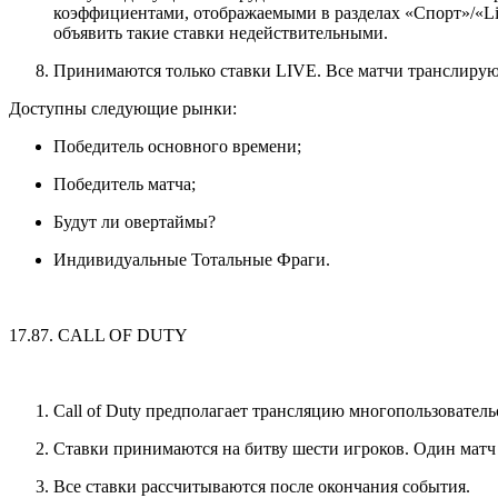
коэффициентами, отображаемыми в разделах «Спорт»/«Live
объявить такие ставки недействительными.
Принимаются только ставки LIVE. Все матчи транслирую
Доступны следующие рынки:
Победитель основного времени;
Победитель матча;
Будут ли овертаймы?
Индивидуальные Тотальные Фраги.
17.87. CALL OF DUTY
Call of Duty предполагает трансляцию многопользователь
Ставки принимаются на битву шести игроков. Один матч 
Все ставки рассчитываются после окончания события.