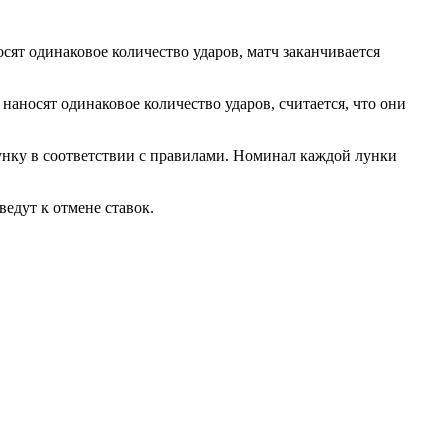
сят одинаковое количество ударов, матч заканчивается
наносят одинаковое количество ударов, считается, что они
лунку в соответствии с правилами. Номинал каждой лунки
ведут к отмене ставок.