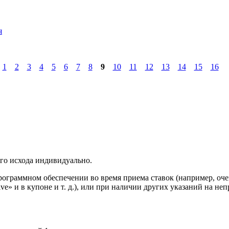
я
1
2
3
4
5
6
7
8
9
10
11
12
13
14
15
16
го исхода индивидуально.
рограммном обеспечении во время приема ставок (например, оч
» и в купоне и т. д.), или при наличии других указаний на не