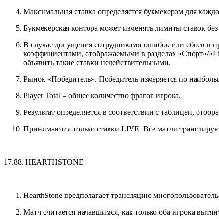
Максимальная ставка определяется букмекером для каждо
Букмекерская контора может изменять лимиты ставок без
В случае допущения сотрудниками ошибок или сбоев в п
коэффициентами, отображаемыми в разделах «Спорт»/«Live
объявить такие ставки недействительными.
Рынок «Победитель». Победитель измеряется по наибольш
Player Total – общее количество фрагов игрока.
Результат определяется в соответствии с таблицей, отобр
Принимаются только ставки LIVE. Все матчи транслирую
17.88. HEARTHSTONE
HearthStone предполагает трансляцию многопользователь
Матч считается начавшимся, как только оба игрока вытян