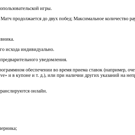
гопользовательской игры.
Матч продолжается до двух побед; Максимальное количество рау
ивника.
го исхода индивидуально.
 предварительного уведомления.
рограммном обеспечении во время приема ставок (например, оч
» и в купоне и т. д.), или при наличии других указаний на не
транслируются онлайн.
перника;